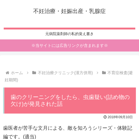
不妊治療・妊娠出産・乳腺症
元病院薬剤師の私的覚え書き
※当サイトには広告リンクが含まれます※
ホーム
不妊治療クリニック(漢方併用)
不育症検査(避
妊期間)
歯のクリーニングをしたら、虫歯疑い(詰め物の
欠け)が発見された話
2018年09月10日
歯医者が苦手な文月による、敵を知ろうシリーズ・体験記
編です。(適当)