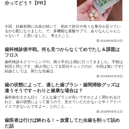
分ってどう？【PR】
今回、妊娠初期に出血が続いて、初めて鉄分や色々な養分が足りてい
るか心配になりました。で、多機能な葉酸サプリ、ありなんじゃんじ
ゃない？ と思いました。 考えたこと...
2018年09月21日
歯科検診後半戦。何も見つからなくてめでたし＆課題は
フロス
歯科検診＆クリーニングの、残り半分(上側)に行ってきました。手順は
前回と同じです。(私が気にしてる部分チェックのが、今回は無いです)
結論としては、新たな虫歯は...
2019年03月20日
歯の状態によって、適した歯ブラシ・歯間掃除グッズは
違うそうです～わりと健康な場合は？
歯科衛生士さん曰く「どんな歯ブラシが良いですかとよく聞かれるけ
れど、歯の状態によって違うので、見せていただかないと中々アドバ
イスできないんですよー」とのこと。 ...
2018年09月11日
歯医者は行けば終わる！～放置してた虫歯を削って詰め
た話