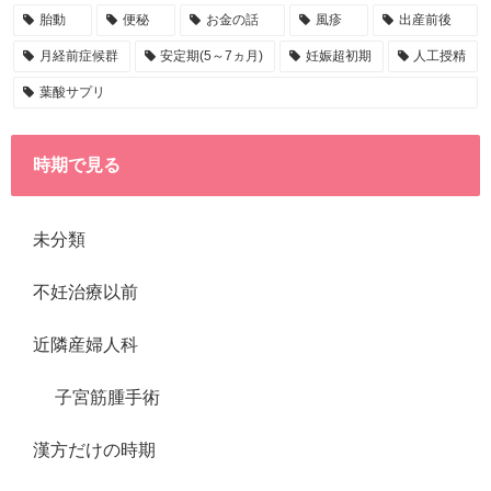
胎動
便秘
お金の話
風疹
出産前後
月経前症候群
安定期(5～7ヵ月)
妊娠超初期
人工授精
葉酸サプリ
時期で見る
未分類
不妊治療以前
近隣産婦人科
子宮筋腫手術
漢方だけの時期