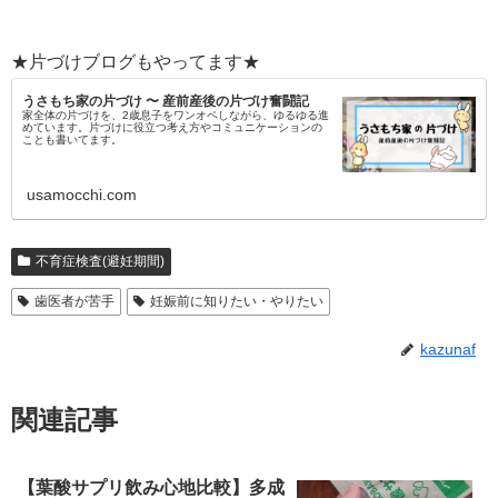
★片づけブログもやってます★
うさもち家の片づけ 〜 産前産後の片づけ奮闘記
家全体の片づけを、2歳息子をワンオペしながら、ゆるゆる進
めています。片づけに役立つ考え方やコミュニケーションの
ことも書いてます。
usamocchi.com
不育症検査(避妊期間)
歯医者が苦手
妊娠前に知りたい・やりたい
kazunaf
関連記事
【葉酸サプリ飲み心地比較】多成