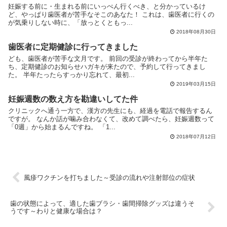
妊娠する前に・生まれる前にいっぺん行くべき、と分かっているけ
ど、やっぱり歯医者が苦手なそこのあなた！ これは、歯医者に行くの
が気乗りしない時に、「放っとくともっ...
2018年08月30日
歯医者に定期健診に行ってきました
ども、歯医者が苦手な文月です。 前回の受診が終わってから半年た
ち、定期健診のお知らせハガキが来たので、予約して行ってきまし
た。 半年たったらすっかり忘れて、最初...
2019年03月15日
妊娠週数の数え方を勘違いしてた件
クリニックへ通う一方で、漢方の先生にも、経過を電話で報告するん
ですが。 なんか話が噛み合わなくて、改めて調べたら、妊娠週数って
「0週」から始まるんですね。 「1...
2018年07月12日
風疹ワクチンを打ちました～受診の流れや注射部位の症状
歯の状態によって、適した歯ブラシ・歯間掃除グッズは違うそ
うです～わりと健康な場合は？