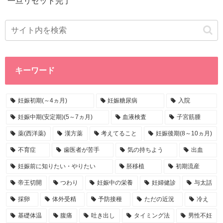
一旦リセット完了
キーワード
妊娠初期(～4ヵ月)
妊娠糖尿病
入院
妊娠中期(安定期)(5～7ヵ月)
血液検査
子宮筋腫
薬(西洋薬)
漢方薬
考えてること
妊娠後期(8～10ヵ月)
不育症
歯医者が苦手
気の持ちよう
出血
妊娠前に知りたい・やりたい
胚移植
初期流産
帝王切開
つわり
妊娠中の栄養
妊婦健診
与太話
採卵
体外受精
予防接種
ただの近況
冷え
基礎体温
腹痛
吐き出し
タイミング法
男性不妊