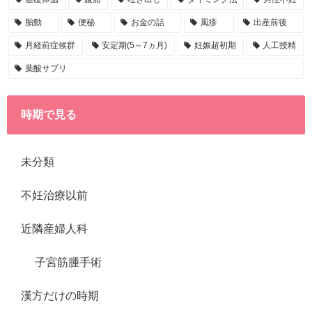
胎動
便秘
お金の話
風疹
出産前後
月経前症候群
安定期(5～7ヵ月)
妊娠超初期
人工授精
葉酸サプリ
時期で見る
未分類
不妊治療以前
近隣産婦人科
子宮筋腫手術
漢方だけの時期