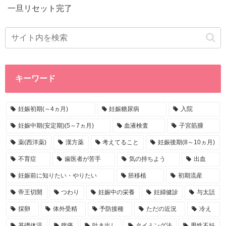
一旦リセット完了
キーワード
妊娠初期(～4ヵ月)
妊娠糖尿病
入院
妊娠中期(安定期)(5～7ヵ月)
血液検査
子宮筋腫
薬(西洋薬)
漢方薬
考えてること
妊娠後期(8～10ヵ月)
不育症
歯医者が苦手
気の持ちよう
出血
妊娠前に知りたい・やりたい
胚移植
初期流産
帝王切開
つわり
妊娠中の栄養
妊婦健診
与太話
採卵
体外受精
予防接種
ただの近況
冷え
基礎体温
腹痛
吐き出し
タイミング法
男性不妊