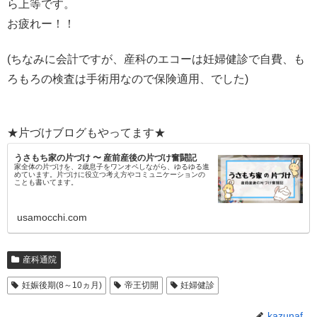
ら上等です。
お疲れー！！
(ちなみに会計ですが、産科のエコーは妊婦健診で自費、も
ろもろの検査は手術用なので保険適用、でした)
★片づけブログもやってます★
うさもち家の片づけ 〜 産前産後の片づけ奮闘記
家全体の片づけを、2歳息子をワンオペしながら、ゆるゆる進
めています。片づけに役立つ考え方やコミュニケーションの
ことも書いてます。
usamocchi.com
産科通院
妊娠後期(8～10ヵ月)
帝王切開
妊婦健診
kazunaf