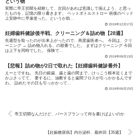
という物
実際に帝王切開を経験して、次回があれば意識して揃えよう、と思っ
たものを、記憶の限り書きます。 ペットボトルストロー 術後のベッド
上安静中に早速使った。というか助...
2019年12月17日
妊婦歯科健診後半戦、クリーニング＆詰め物【28週】
先週型を取ったのが出来上がったので、再度歯医者へ。 今回は、クリ
ーニング → 詰め物入れる、の順番でした。 まずはクリーニング 今回
は上下を同時でした。 保険で...
2019年09月13日
【悲報】詰め物が2日で取れた【妊婦歯科健診番外】
えーとですね。 先日の銀歯、歯と歯の間まで、けっこう根本近くまで
かぶさってて、 要するに、油断すると歯間フロスが引っかかるんです
わ。 詰めたその日も引っかかって...
2019年09月15日
帝王切開なんだけど、バースプランって何を書けばよいのか
【妊娠糖尿病】内分泌科、最終回【35週】