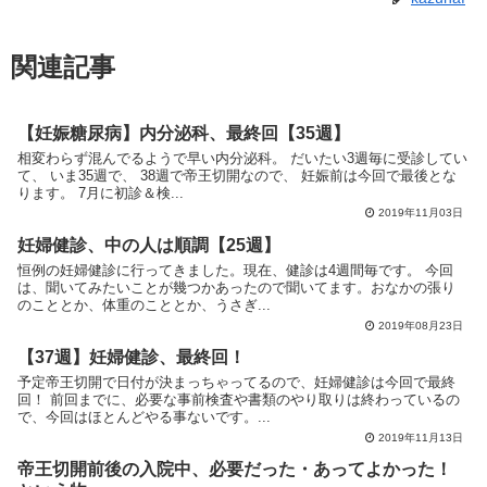
関連記事
【妊娠糖尿病】内分泌科、最終回【35週】
相変わらず混んでるようで早い内分泌科。 だいたい3週毎に受診してい
て、 いま35週で、 38週で帝王切開なので、 妊娠前は今回で最後とな
ります。 7月に初診＆検...
2019年11月03日
妊婦健診、中の人は順調【25週】
恒例の妊婦健診に行ってきました。現在、健診は4週間毎です。 今回
は、聞いてみたいことが幾つかあったので聞いてます。おなかの張り
のこととか、体重のこととか、うさぎ...
2019年08月23日
【37週】妊婦健診、最終回！
予定帝王切開で日付が決まっちゃってるので、妊婦健診は今回で最終
回！ 前回までに、必要な事前検査や書類のやり取りは終わっているの
で、今回はほとんどやる事ないです。...
2019年11月13日
帝王切開前後の入院中、必要だった・あってよかった！