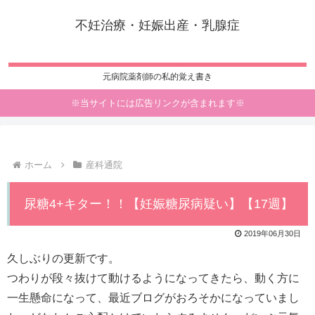
不妊治療・妊娠出産・乳腺症
元病院薬剤師の私的覚え書き
※当サイトには広告リンクが含まれます※
ホーム
産科通院
尿糖4+キター！！【妊娠糖尿病疑い】【17週】
2019年06月30日
久しぶりの更新です。
つわりが段々抜けて動けるようになってきたら、動く方に
一生懸命になって、最近ブログがおろそかになっていまし