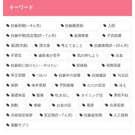
キーワード
妊娠初期(～4ヵ月)
妊娠糖尿病
入院
妊娠中期(安定期)(5～7ヵ月)
血液検査
子宮筋腫
薬(西洋薬)
漢方薬
考えてること
妊娠後期(8～10ヵ月)
不育症
歯医者が苦手
気の持ちよう
出血
妊娠前に知りたい・やりたい
胚移植
初期流産
帝王切開
つわり
妊娠中の栄養
妊婦健診
与太話
採卵
体外受精
予防接種
ただの近況
冷え
基礎体温
腹痛
吐き出し
タイミング法
男性不妊
胎動
便秘
お金の話
風疹
出産前後
月経前症候群
安定期(5～7ヵ月)
妊娠超初期
人工授精
葉酸サプリ