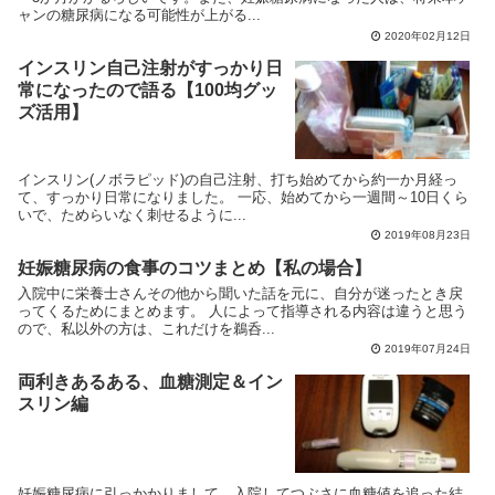
ャンの糖尿病になる可能性が上がる...
2020年02月12日
インスリン自己注射がすっかり日
常になったので語る【100均グッ
ズ活用】
インスリン(ノボラピッド)の自己注射、打ち始めてから約一か月経っ
て、すっかり日常になりました。 一応、始めてから一週間～10日くら
いで、ためらいなく刺せるように...
2019年08月23日
妊娠糖尿病の食事のコツまとめ【私の場合】
入院中に栄養士さんその他から聞いた話を元に、自分が迷ったとき戻
ってくるためにまとめます。 人によって指導される内容は違うと思う
ので、私以外の方は、これだけを鵜呑...
2019年07月24日
両利きあるある、血糖測定＆イン
スリン編
妊娠糖尿病に引っかかりまして、入院してつぶさに血糖値を追った結