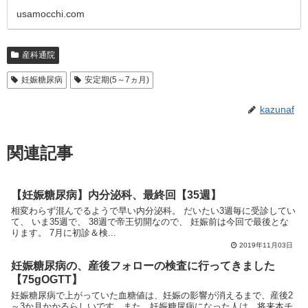
usamocchi.com
産科通院
妊娠糖尿病
安定期(5～7ヵ月)
kazunaf
関連記事
【妊娠糖尿病】内分泌科、最終回【35週】
相変わらず混んでるようで早い内分泌科。 だいたい3週毎に受診してい
て、 いま35週で、 38週で帝王切開なので、 妊娠前は今回で最後とな
ります。 7月に初診＆検...
2019年11月03日
妊娠糖尿病の、産後フォローの検査に行ってきました
【75gOGTT】
妊娠糖尿病で上がっていた血糖値は、妊娠の影響が消えるまで、産後2
～3か月かかるらしいです。また、妊娠糖尿病になった人は、将来本チ