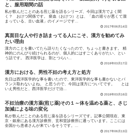
と、服用期間の話
私が飲んだことのある煎じ薬を語るシリーズ、今回は漢方でよく聞
く？ おけつ関係です。 瘀血（おけつ）とは、「血の巡りが悪くて溜
まっている、古い血液」のイメージです...
2017年06月14日
真面目な人や行き詰まってる人にこそ、漢方を勧めてみ
たい理由
漢方のことを書いてたら語りたくなったので、ちょっと書きます。 精
神的にのんびり続けられるのが、個人的にはすごくありがたい、とい
う話です。 西洋医学は、割とつらい...
2018年03月17日
漢方における、男性不妊の考え方と処方
先日は西洋医学的な事を書いたので、東洋医学的な事も書かないとバ
ランス取れないよね。 と思うので、今回は漢方についてです。 とは
いえ男性だと、西洋医学だけで治...
2018年03月16日
不妊治療の漢方薬(煎じ薬)その１～体を温める薬と、さじ
加減による味の変化
私が飲んだことのある煎じ薬を語るシリーズです。記事公開現在、東
京・銀座にある漢方診療所、玄和堂診療所に通っています。ここには
全国から患者さんが来ているそうです。...
2017年06月13日