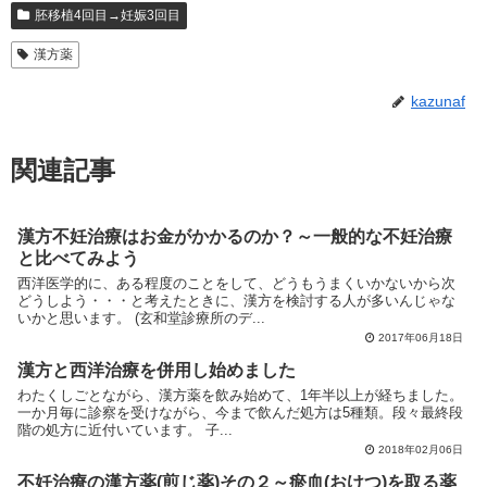
胚移植4回目→妊娠3回目
漢方薬
kazunaf
関連記事
漢方不妊治療はお金がかかるのか？～一般的な不妊治療
と比べてみよう
西洋医学的に、ある程度のことをして、どうもうまくいかないから次
どうしよう・・・と考えたときに、漢方を検討する人が多いんじゃな
いかと思います。 (玄和堂診療所のデ...
2017年06月18日
漢方と西洋治療を併用し始めました
わたくしごとながら、漢方薬を飲み始めて、1年半以上が経ちました。
一か月毎に診察を受けながら、今まで飲んだ処方は5種類。段々最終段
階の処方に近付いています。 子...
2018年02月06日
不妊治療の漢方薬(煎じ薬)その２～瘀血(おけつ)を取る薬