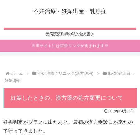
不妊治療・妊娠出産・乳腺症
元病院薬剤師の私的覚え書き
※当サイトには広告リンクが含まれます※
ホーム
不妊治療クリニック(漢方併用)
胚移植4回目→
妊娠3回目
妊娠したときの、漢方薬の処方変更について
2019年04月03日
妊娠判定がプラスに出たあと、最初の漢方受診日が来たの
で行ってきました。