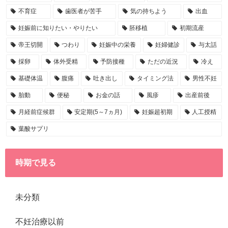
不育症
歯医者が苦手
気の持ちよう
出血
妊娠前に知りたい・やりたい
胚移植
初期流産
帝王切開
つわり
妊娠中の栄養
妊婦健診
与太話
採卵
体外受精
予防接種
ただの近況
冷え
基礎体温
腹痛
吐き出し
タイミング法
男性不妊
胎動
便秘
お金の話
風疹
出産前後
月経前症候群
安定期(5～7ヵ月)
妊娠超初期
人工授精
葉酸サプリ
時期で見る
未分類
不妊治療以前