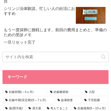
合
シリンジ法体験談。忙しい人の妊活にお
すすめ
もう一度採卵に挑戦します。前回の費用まとめと、準備の
ための受診メモ
一旦リセット完了
キーワード
妊娠初期(～4ヵ月)
妊娠糖尿病
入院
妊娠中期(安定期)(5～7ヵ月)
血液検査
子宮筋腫
薬(西洋薬)
漢方薬
考えてること
妊娠後期(8～10ヵ月)